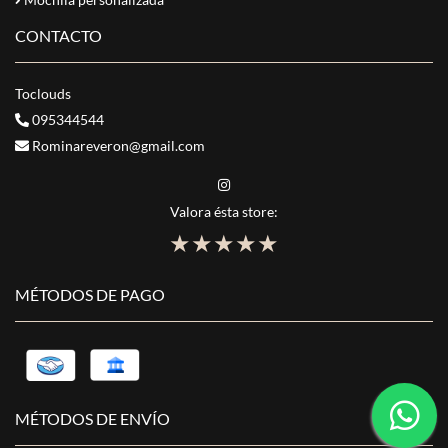
CONTACTO
Toclouds
095344544
Rominareveron@gmail.com
Valora ésta store:
★
★
★
★
★
MÉTODOS DE PAGO
MÉTODOS DE ENVÍO