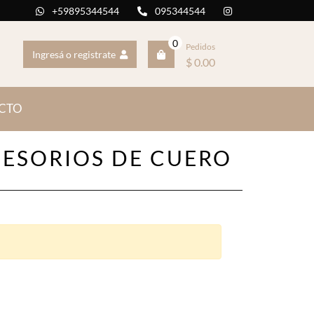
+59895344544
095344544
0
Pedidos
Ingresá o registrate
$ 0.00
CTO
ESORIOS DE CUERO