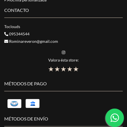
CONTACTO
Toclouds
095344544
Rominareveron@gmail.com
Valora ésta store:
★
★
★
★
★
MÉTODOS DE PAGO
MÉTODOS DE ENVÍO